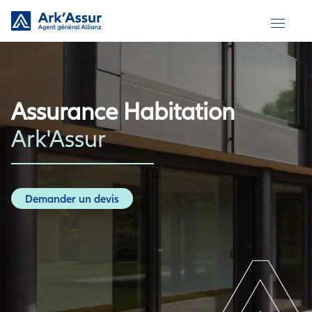
Skip
to
content
Assurance Habitation
Ark'Assur
Demander un devis