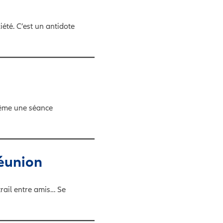
iété. C’est un antidote
 Même une séance
Réunion
 trail entre amis… Se