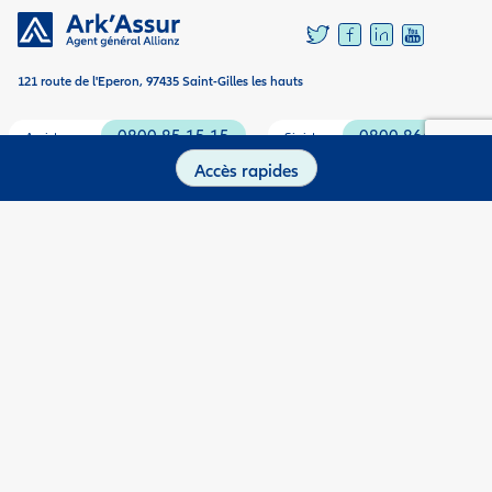
121 route de l'Eperon, 97435 Saint-Gilles les hauts
0800 85 15 15
0800 866 866
Assistance
Sinistre
Accès rapides
0262 350 350
Agence en ligne
Mentions Légales
Politique de cookies
Documents utiles
Recrutement
Accessibilité : Partiellement conforme
Ark’Assur | Sarl au capital de 450 000 € | RCS St-Denis 80805594100013 | Siège
social : 121 route de l’Éperon 97435 St-Gilles les Hauts I N° Orias : 15001417 |
Site internet : www.orias.fr | Acpr : 4 Place de Budapest 75436 Paris cedex 09